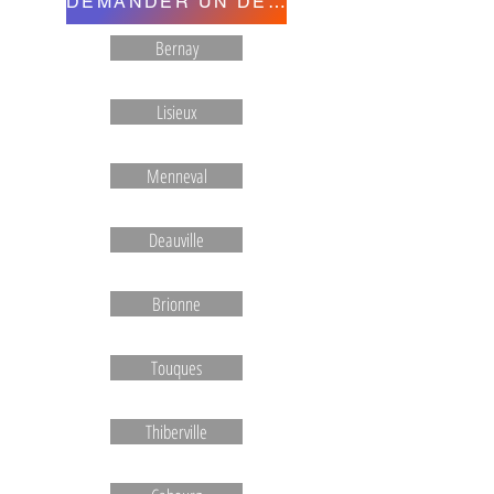
DEMANDER UN DEVIS
Bernay
Lisieux
Menneval
Deauville
Brionne
Touques
Thiberville