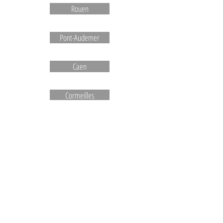
Rouen
Pont-Audemer
Caen
Cormeilles
Le Havre
Broglie
Orbec
Normandie