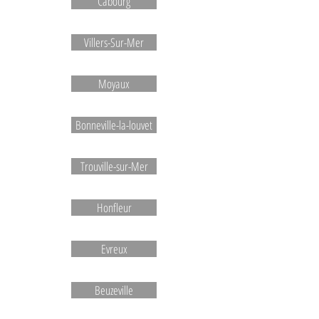
Cabourg
Villers-Sur-Mer
Moyaux
Bonneville-la-louvet
Trouville-sur-Mer
Honfleur
Evreux
Beuzeville