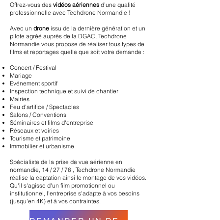
Offrez-vous des
vidéos aériennes
d’une qualité
professionnelle avec Techdrone Normandie !
Avec un
drone
issu de la dernière génération et un
pilote agréé auprès de la DGAC, Techdrone
Normandie vous propose de réaliser tous types de
films et reportages quelle que soit votre demande :
Concert / Festival
Mariage
Evénement sportif
Inspection technique et suivi de chantier
Mairies
Feu d'artifice / Spectacles
Salons / Conventions
Séminaires et films d'entreprise
Réseaux et voiries
Tourisme et patrimoine
Immobilier et urbanisme
Spécialiste de la prise de vue aérienne
en
normandie, 14 / 27 / 76
, Techdrone Normandie
réalise la captation ainsi le montage de vos vi
déos.
Qu'il s'agisse d'un film promotionnel ou
institutionnel, l'entreprise s'adapte à vos besoins
(jusqu'en 4K) et à vos contraintes.