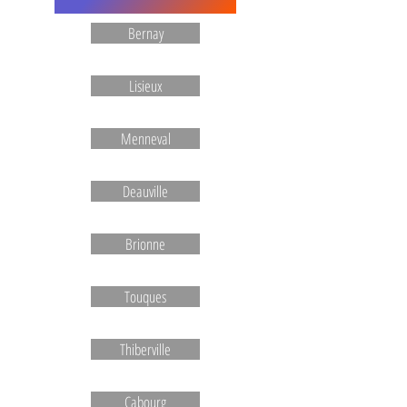
Bernay
Lisieux
Menneval
Deauville
Brionne
Touques
Thiberville
Cabourg