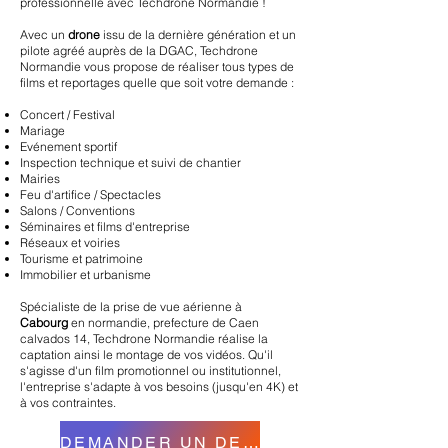
professionnelle avec Techdrone Normandie !
Avec un
drone
issu de la dernière génération et un
pilote agréé auprès de la DGAC, Techdrone
Normandie vous propose de réaliser tous types de
films et reportages quelle que soit votre demande :
Concert / Festival
Mariage
Evénement sportif
Inspection technique et suivi de chantier
Mairies
Feu d'artifice / Spectacles
Salons / Conventions
Séminaires et films d'entreprise
Réseaux et voiries
Tourisme et patrimoine
Immobilier et urbanisme
Spécialiste de la prise de vue aérienne à
Cabourg
en normandie, prefecture de Ca
en
calvados 14
, Techdrone Normandie réalise la
captation ainsi le montage de vos vidéos. Qu'il
s'agisse d'un film promotionnel ou institutionnel,
l'entreprise s'adapte à vos besoins (jusqu'en 4K) et
à vos contraintes.
DEMANDER UN DEVIS