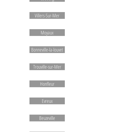
Villers-Sur-Mer
Moyaux
Bonneville-la-louvet
Trouville-sur-Mer
Honfleur
Evreux
Beuzeville