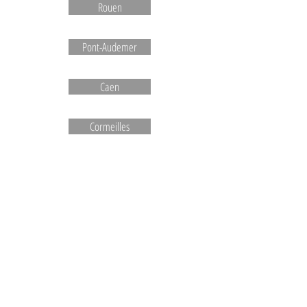
Rouen
Pont-Audemer
Caen
Cormeilles
Le Havre
Broglie
Orbec
Normandie