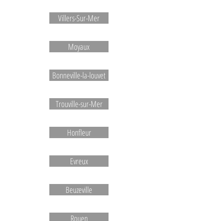
Villers-Sur-Mer
Moyaux
Bonneville-la-louvet
Trouville-sur-Mer
Honfleur
Evreux
Beuzeville
Rouen