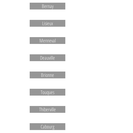
Bernay
Lisieux
Menneval
Deauville
Brionne
Touques
Thiberville
Cabourg