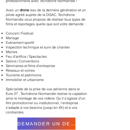
professionnelle avec Techdrone Normandie !
Avec un
drone
issu de la dernière génération et un
pilote agréé auprès de la DGAC, Techdrone
Normandie vous propose de réaliser tous types de
films et reportages quelle que soit votre demande :
Concert / Festival
Mariage
Evénement sportif
Inspection technique et suivi de chantier
Mairies
Feu d'artifice / Spectacles
Salons / Conventions
Séminaires et films d'entreprise
Réseaux et voiries
Tourisme et patrimoine
Immobilier et urbanisme
Spécialiste de la prise de vue aérienne
dans le
Eure 27
,
Techdrone Normandie réalise la captation
ainsi le montage de vos vi
déos. Qu'il s'agisse d'un
film promoti
onnel ou institutionnel, l'entreprise
s'adapte à vos besoins (jusqu'en 4K) et à vos
contraintes.
DEMANDER UN DEVIS