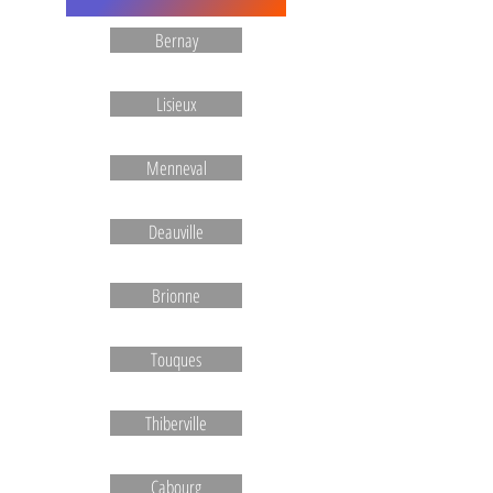
Bernay
Lisieux
Menneval
Deauville
Brionne
Touques
Thiberville
Cabourg