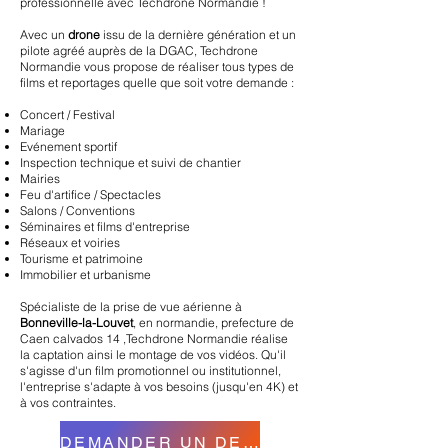
professionnelle avec Techdrone Normandie !
Avec un
drone
issu de la dernière génération et un
pilote agréé auprès de la DGAC, Techdrone
Normandie vous propose de réaliser tous types de
films et reportages quelle que soit votre demande :
Concert / Festival
Mariage
Evénement sportif
Inspection technique et suivi de chantier
Mairies
Feu d'artifice / Spectacles
Salons / Conventions
Séminaires et films d'entreprise
Réseaux et voiries
Tourisme et patrimoine
Immobilier et urbanisme
Spécialiste de la prise de vue aérienne à
Bonneville-la-Louvet
,
en normandie, prefecture de
Caen calvados 14 ,
Techdrone Normandie réalise
la captation ainsi le montage de vos vidéos. Qu'il
s'agisse d'un film promotionnel ou institutionnel,
l'entreprise s'adapte à vos besoins (jusqu'en 4K) et
à vos contraintes.
DEMANDER UN DEVIS