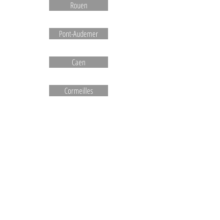
Rouen
Pont-Audemer
Caen
Cormeilles
Le Havre
Broglie
Orbec
Normandie