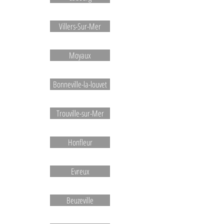
Villers-Sur-Mer
Moyaux
Bonneville-la-louvet
Trouville-sur-Mer
Honfleur
Evreux
Beuzeville